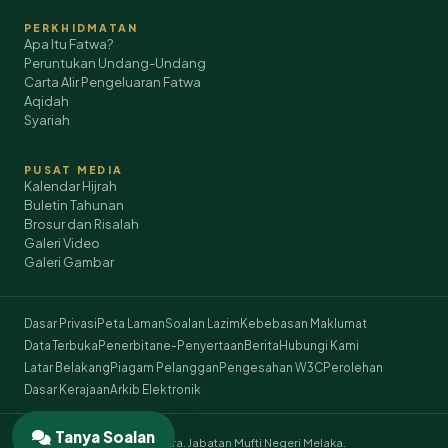
PERKHIDMATAN
Apa Itu Fatwa?
Peruntukan Undang-Undang
Carta Alir Pengeluaran Fatwa
Aqidah
Syariah
PUSAT MEDIA
Kalendar Hijrah
Buletin Tahunan
Brosur dan Risalah
Galeri Video
Galeri Gambar
Dasar Privasi
Peta Laman
Soalan Lazim
Kebebasan Maklumat
Data Terbuka
Penerbitan
e-Penyertaan
Berita
Hubungi Kami
Latar Belakang
Piagam Pelanggan
Pengesahan W3C
Perolehan
Dasar Kerajaan
Arkib Elektronik
Tanya Soalan
© 2026 Hakcipta Terpelihara. Jabatan Mufti Negeri Melaka.