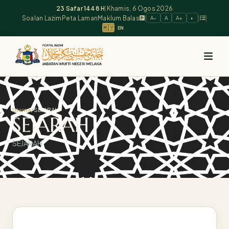
23 Safar 1448 H
|
Khamis, 6 Ogos 2026
Soalan Lazim
Peta Laman
Maklum Balas
|
|
|
A−
A
A+
◐
🇲🇾
EN
Utama
/
SEJARAH
SEJARAH
SEJARAH