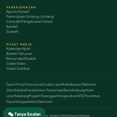
PERKHIDMATAN
Apa Itu Fatwa?
Peruntukan Undang-Undang
Carta Alir Pengeluaran Fatwa
Aqidah
Syariah
PUSAT MEDIA
Kalendar Hijrah
Buletin Tahunan
Brosur dan Risalah
Galeri Video
Galeri Gambar
Dasar Privasi
Peta Laman
Soalan Lazim
Kebebasan Maklumat
Data Terbuka
Penerbitan
e-Penyertaan
Berita
Hubungi Kami
Latar Belakang
Piagam Pelanggan
Pengesahan W3C
Perolehan
Dasar Kerajaan
Arkib Elektronik
Tanya Soalan
© 2026 Hakcipta Terpelihara. Jabatan Mufti Negeri Melaka.