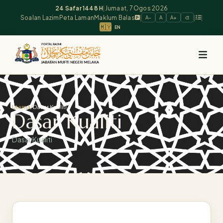
24 Safar 1448 H
|
Jumaat, 7 Ogos 2026
Soalan Lazim
Peta Laman
Maklum Balas
|
|
|
A−
A
A+
🎨
🇲🇾
EN
Utama
/
Dasar Kualiti
Dasar Kualiti
Dasar Kualiti