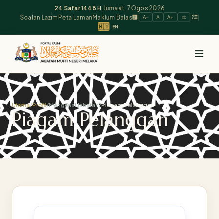
24 Safar 1448 H
|
Jumaat, 7 Ogos 2026
Soalan Lazim
Peta Laman
Maklum Balas
|
|
|
A−
A
A+
🎨
🇲🇾
EN
Utama
/
Profil
/
Mengenai Jabatan
/
Piagam Pelanggan
Piagam Pelanggan