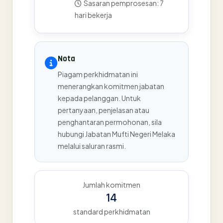
Sasaran pemprosesan: 7
hari bekerja
Nota
Piagam perkhidmatan ini
menerangkan komitmen jabatan
kepada pelanggan. Untuk
pertanyaan, penjelasan atau
penghantaran permohonan, sila
hubungi Jabatan Mufti Negeri Melaka
melalui saluran rasmi.
Jumlah komitmen
14
standard perkhidmatan