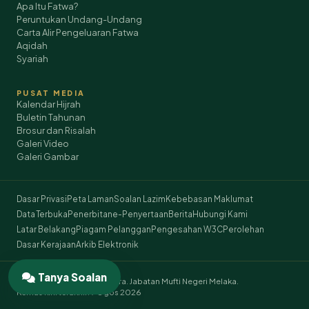
Apa Itu Fatwa?
Peruntukan Undang-Undang
Carta Alir Pengeluaran Fatwa
Aqidah
Syariah
PUSAT MEDIA
Kalendar Hijrah
Buletin Tahunan
Brosur dan Risalah
Galeri Video
Galeri Gambar
Dasar Privasi
Peta Laman
Soalan Lazim
Kebebasan Maklumat
Data Terbuka
Penerbitan
e-Penyertaan
Berita
Hubungi Kami
Latar Belakang
Piagam Pelanggan
Pengesahan W3C
Perolehan
Dasar Kerajaan
Arkib Elektronik
Tanya Soalan
© 2026 Hakcipta Terpelihara. Jabatan Mufti Negeri Melaka.
Kemas kini terakhir: 7 Ogos 2026