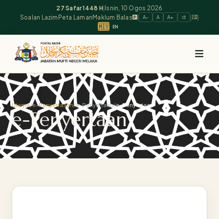
27 Safar 1448 H
|
Isnin, 10 Ogos 2026
Soalan Lazim
Peta Laman
Maklum Balas
|
|
|
A−
A
A+
🎨
🇲🇾
EN
Utama
/
e-Penyertaaan
/
e-Penyertaan
/
e-Penyertaan
e-Penyertaan