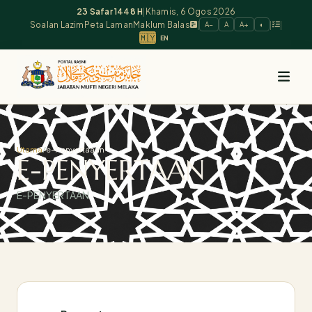
23 Safar 1448 H
|
Khamis, 6 Ogos 2026
Soalan Lazim
Peta Laman
Maklum Balas
|
|
|
A−
A
A+
◐
🇲🇾
EN
Utama
/
e-Penyertaaan
E-PENYERTAAN
E-PENYERTAAN